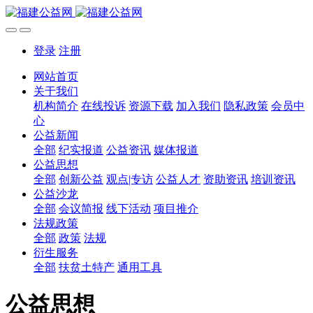
登录
注册
网站首页
关于我们
机构简介
在线投诉
资源下载
加入我们
隐私政策
会员中
心
公益新闻
全部
纪实报道
公益资讯
媒体报道
公益思想
全部
创新公益
观点|专访
公益人才
资助资讯
培训资讯
公益沙龙
全部
会议简报
线下活动
项目推介
法规政策
全部
政策
法规
衍生服务
全部
扶贫土特产
通用工具
公益思想