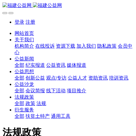
登录
注册
网站首页
关于我们
机构简介
在线投诉
资源下载
加入我们
隐私政策
会员中
心
公益新闻
全部
纪实报道
公益资讯
媒体报道
公益思想
全部
创新公益
观点|专访
公益人才
资助资讯
培训资讯
公益沙龙
全部
会议简报
线下活动
项目推介
法规政策
全部
政策
法规
衍生服务
全部
扶贫土特产
通用工具
法规政策