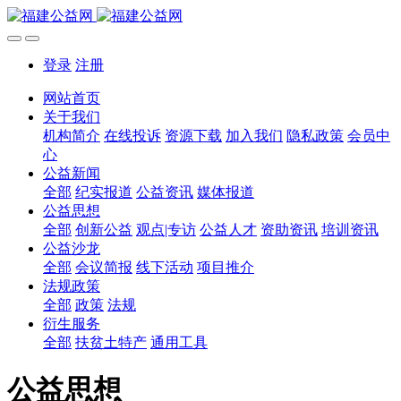
登录
注册
网站首页
关于我们
机构简介
在线投诉
资源下载
加入我们
隐私政策
会员中
心
公益新闻
全部
纪实报道
公益资讯
媒体报道
公益思想
全部
创新公益
观点|专访
公益人才
资助资讯
培训资讯
公益沙龙
全部
会议简报
线下活动
项目推介
法规政策
全部
政策
法规
衍生服务
全部
扶贫土特产
通用工具
公益思想