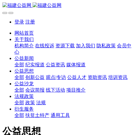
登录
注册
网站首页
关于我们
机构简介
在线投诉
资源下载
加入我们
隐私政策
会员中
心
公益新闻
全部
纪实报道
公益资讯
媒体报道
公益思想
全部
创新公益
观点|专访
公益人才
资助资讯
培训资讯
公益沙龙
全部
会议简报
线下活动
项目推介
法规政策
全部
政策
法规
衍生服务
全部
扶贫土特产
通用工具
公益思想