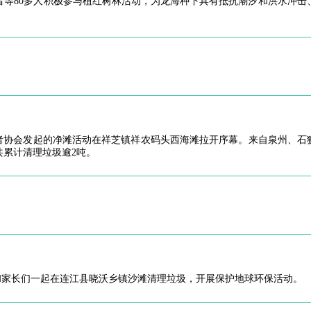
等80多人积极参与植红树林活动，为龙海种下具有抵抗潮汐和洪水冲击、
者协会发起的净滩活动在祥芝镇祥农码头西海滩拉开序幕。来自泉州、石狮
累计清理垃圾逾2吨。
和家长们一起在连江县晓沃乡镇沙滩清理垃圾，开展保护地球环保活动。