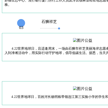
好猫生态中心、渣打银行厦门分行工作人员及浮宫镇林业站在地志愿者
株。
石狮祥芝
03
4.22世界地球日，且适逢周末，一场由石狮市祥芝美丽海岸志愿
入到净滩活动中，用实际行动守护地球，倡导低碳生活。据悉，当天共
4.22世界地球日，百姓河长杨明栋带领连江第三实验小学的学生