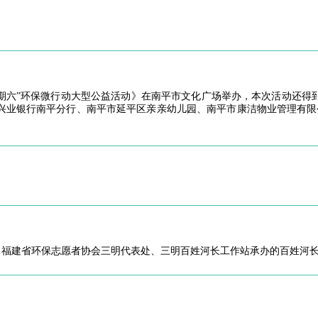
星期六”环保微行动大型公益活动》在南平市文化广场举办，本次活动还
兴业银行南平分行、南平市延平区亲亲幼儿园、南平市康洁物业管理有限公
，福建省环保志愿者协会三明代表处、三明百姓河长工作站承办的百姓河