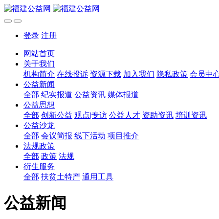
登录
注册
网站首页
关于我们
机构简介
在线投诉
资源下载
加入我们
隐私政策
会员中
公益新闻
全部
纪实报道
公益资讯
媒体报道
公益思想
全部
创新公益
观点|专访
公益人才
资助资讯
培训资讯
公益沙龙
全部
会议简报
线下活动
项目推介
法规政策
全部
政策
法规
衍生服务
全部
扶贫土特产
通用工具
公益新闻