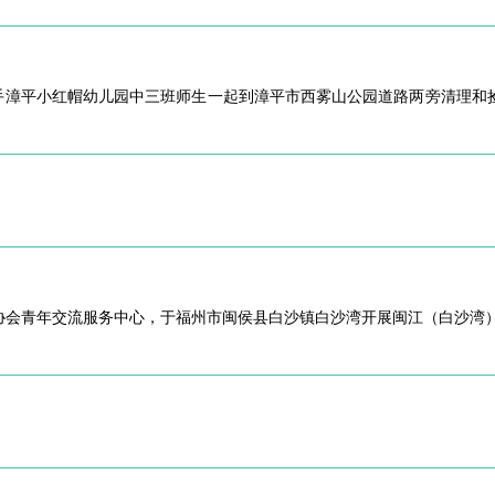
携手漳平小红帽幼儿园中三班师生一起到漳平市西雾山公园道路两旁清理和
会青年交流服务中心，于福州市闽侯县白沙镇白沙湾开展闽江（白沙湾）