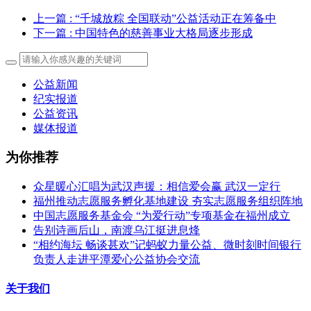
上一篇
: “千城放粽 全国联动”公益活动正在筹备中
下一篇
: 中国特色的慈善事业大格局逐步形成
公益新闻
纪实报道
公益资讯
媒体报道
为你推荐
众星暖心汇唱为武汉声援：相信爱会赢 武汉一定行
福州推动志愿服务孵化基地建设 夯实志愿服务组织阵地
中国志愿服务基金会 “为爱行动”专项基金在福州成立
告别诗画后山，南渡乌江挺进息烽
“相约海坛 畅谈甚欢”记蚂蚁力量公益、微时刻时间银行
负责人走进平潭爱心公益协会交流
关于我们