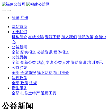
登录
注册
网站首页
关于我们
机构简介
在线投诉
资源下载
加入我们
隐私政策
会员中
心
公益新闻
全部
纪实报道
公益资讯
媒体报道
公益思想
全部
创新公益
观点|专访
公益人才
资助资讯
培训资讯
公益沙龙
全部
会议简报
线下活动
项目推介
法规政策
全部
政策
法规
衍生服务
全部
扶贫土特产
通用工具
公益新闻