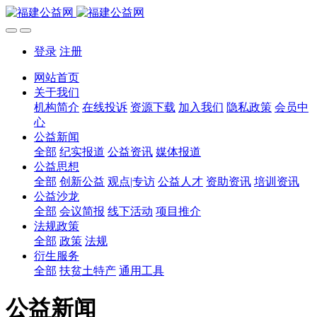
登录
注册
网站首页
关于我们
机构简介
在线投诉
资源下载
加入我们
隐私政策
会员中
心
公益新闻
全部
纪实报道
公益资讯
媒体报道
公益思想
全部
创新公益
观点|专访
公益人才
资助资讯
培训资讯
公益沙龙
全部
会议简报
线下活动
项目推介
法规政策
全部
政策
法规
衍生服务
全部
扶贫土特产
通用工具
公益新闻