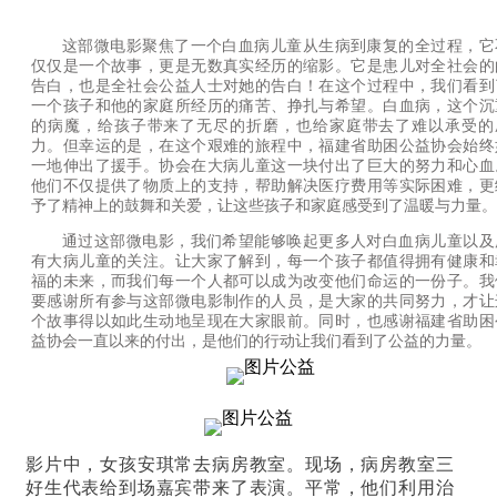
这部微电影聚焦了一个白血病儿童从生病到康复的全过程，它
仅仅是一个故事，更是无数真实经历的缩影。
它是患儿对全社会的
告白，也是全社会公益人士对她的告白！
在这个过程中，我们看到
一个孩子和他的家庭所经历的痛苦、挣扎与希望。白血病，这个沉
的病魔，给孩子带来了无尽的折磨，也给家庭带去了难以承受的
力。但幸运的是，在这个艰难的旅程中，福建省助困公益协会始终
一地伸出了援手。
协会在大病儿童这一块付出了巨大的努力和心血
他们不仅提供了物质上的支持，帮助解决医疗费用等实际困难，更
予了精神上的鼓舞和关爱，让这些孩子和家庭感受到了温暖与力量。
通过这部微电影，我们希望能够唤起更多人对白血病儿童以及
有大病儿童的关注。让大家了解到，每一个孩子都值得拥有健康和
福的未来，而我们每一个人都可以成为改变他们命运的一份子。
我
要感谢所有参与这部微电影制作的人员，是大家的共同努力，才让
个故事得以如此生动地呈现在大家眼前。同时，也感谢福建省助困
益协会一直以来的付出，是他们的行动让我们看到了公益的力量。
影片中，女孩安琪常去病房教室。现场，病房教室三
好生代表给到场嘉宾带来了表演。平常，他们利用治