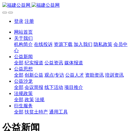
登录
注册
网站首页
关于我们
机构简介
在线投诉
资源下载
加入我们
隐私政策
会员中
心
公益新闻
全部
纪实报道
公益资讯
媒体报道
公益思想
全部
创新公益
观点|专访
公益人才
资助资讯
培训资讯
公益沙龙
全部
会议简报
线下活动
项目推介
法规政策
全部
政策
法规
衍生服务
全部
扶贫土特产
通用工具
公益新闻