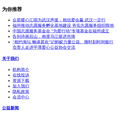
为你推荐
众星暖心汇唱为武汉声援：相信爱会赢 武汉一定行
福州推动志愿服务孵化基地建设 夯实志愿服务组织阵地
中国志愿服务基金会 “为爱行动”专项基金在福州成立
告别诗画后山，南渡乌江挺进息烽
“相约海坛 畅谈甚欢”记蚂蚁力量公益、微时刻时间银行
负责人走进平潭爱心公益协会交流
关于我们
机构简介
在线投诉
资源下载
加入我们
隐私政策
会员中心
公益新闻