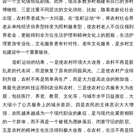
设一个文化场馆或剧场。此外，现在多数乡村都建有自己的乡村
博物馆。三是注重不同层次的文化供给。比如，随着老龄化社会
出现，农村养老成为一大问题。在“造町运动”中，将农村社会养
老从单纯经济供养型转变为照料服务型，使农村老人不仅仅领到
养老金，更能得到全方位生活护理和精神文化上的慰藉，生活护
理更加专业化，文化服务更有针对性。老年文化服务，是乡村文
化建设中一个重要板块。
造町运动的结果，一是使农村环境大大改善，农村不再是脏
乱差的代名词，而是恢复了原有的田园风光。二是使农村产业得
到升级，农村不再是简单再生产，而是大力提高农业的附加值，
将最先进的科技运用到农业和农村。三是使农村公共服务大为改
观，包括医疗、养老、教育、文化等，与城市水平日益接近，大
大缩小了公共服务上的城乡差距。四是农民的主体意识大大增
强，农民越来越成为一个现代职业的象征，是与现代化紧密相联
的一个群体，而不再是一个被视为愚昧落后、闭塞守旧的阶层。
五是农村的精神文化生活得到极大改善，在农村，生活不再是田