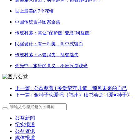
集装箱大改造：买不起房，但我睡得起你！
世上最美的7个花镇
中国传统吉祥图案全集
传统村落：莫让“保护链”变成“利益链”
民宿设计：有一种美，叫中式留白
传统村落：不管消失，乱管迷失
余光中：旅行的意义，不应只是观光
上一篇
: 公益慈善 | 关爱留守儿童—预见未来的自己
下一篇
: 金种子恋爱吧（福州）读书会之《爱●种子》
公益新闻
纪实报道
公益资讯
媒体报道