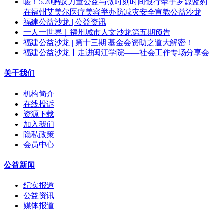
暖！5.20蚂蚁力量公益与微时刻时间银行牵手罗源蓝豹
在福州艾美尔医疗美容举办防减灾安全宣教公益沙龙
福建公益沙龙 | 公益资讯
一人一世界｜福州城市人文沙龙第五期预告
福建公益沙龙 | 第十三期 基金会资助之道大解密！
福建公益沙龙丨走进闽江学院——社会工作专场分享会
关于我们
机构简介
在线投诉
资源下载
加入我们
隐私政策
会员中心
公益新闻
纪实报道
公益资讯
媒体报道