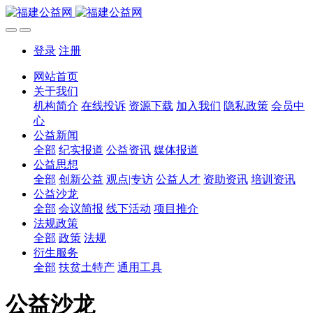
登录
注册
网站首页
关于我们
机构简介
在线投诉
资源下载
加入我们
隐私政策
会员中
心
公益新闻
全部
纪实报道
公益资讯
媒体报道
公益思想
全部
创新公益
观点|专访
公益人才
资助资讯
培训资讯
公益沙龙
全部
会议简报
线下活动
项目推介
法规政策
全部
政策
法规
衍生服务
全部
扶贫土特产
通用工具
公益沙龙